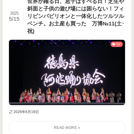
世界が躍る日、息子はすべる日！芝生や
斜面と子供の遊び場には困らない！フィ
2025
リピンパビリオンと一体化したツルツル
5/15
ベンチ。お土産も買った 万博№11(土･
祝)
5月
2026年6月19日