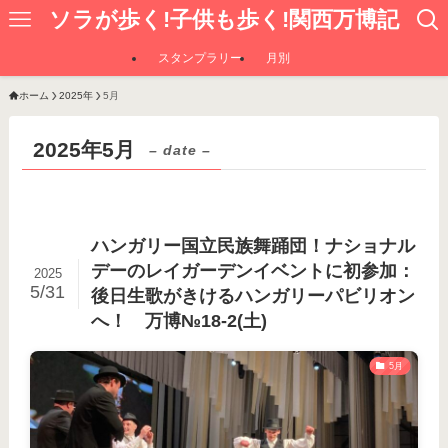
ソラが歩く!子供も歩く!関西万博記
スタンプラリー
月別
ホーム
2025年
5月
2025年5月
– date –
ハンガリー国立民族舞踊団！ナショナル
デーのレイガーデンイベントに初参加：
2025
5/31
後日生歌がきけるハンガリーパビリオン
へ！ 万博№18-2(土)
5月