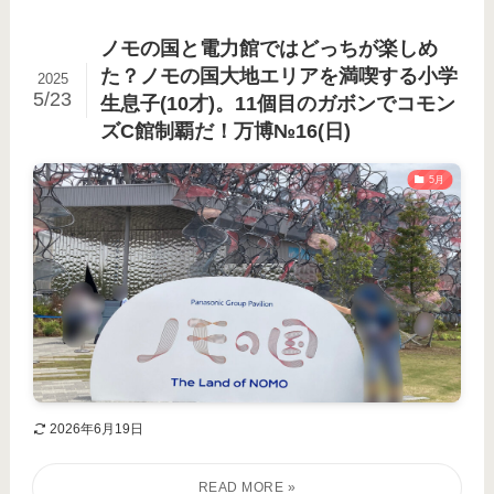
ノモの国と電力館ではどっちが楽しめ
た？ノモの国大地エリアを満喫する小学
2025
5/23
生息子(10才)。11個目のガボンでコモン
ズC館制覇だ！万博№16(日)
5月
2026年6月19日