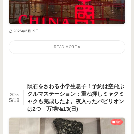
2026年6月19日
隕石をさわる小学生息子！予約は空飛ぶ
クルマステーション：重ね押しミャクミ
2025
5/18
ャクも完成したよ。夜入ったパビリオン
は2つ 万博№13(日)
5月