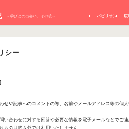
記
パビリオン
広
～学びとの出会い、その後～
リシー
的
わせや記事へのコメントの際、名前やメールアドレス等の個人
問い合わせに対する回答や必要な情報を電子メールなどでご連
れらの目的以外では利用いたしません。