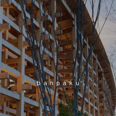
ｂａｎｐａｋｕ