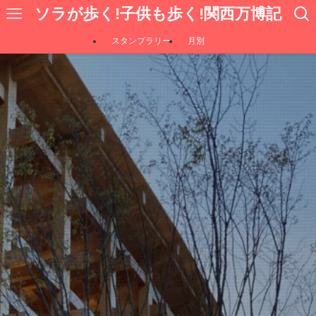
ソラが歩く!子供も歩く!関西万博記
スタンプラリー
月別