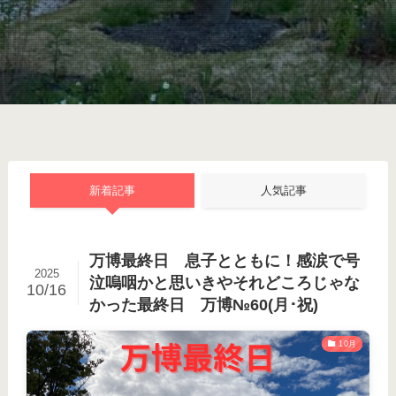
新着記事
人気記事
万博最終日 息子とともに！感涙で号
2025
泣嗚咽かと思いきやそれどころじゃな
10/16
かった最終日 万博№60(月･祝)
10月