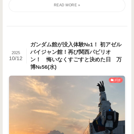
ガンダム館が没入体験№1！ 初アゼル
バイジャン館！再び関西パビリオ
2025
10/12
ン！ 悔いなくすごすと決めた日 万
博№56(水)
10月