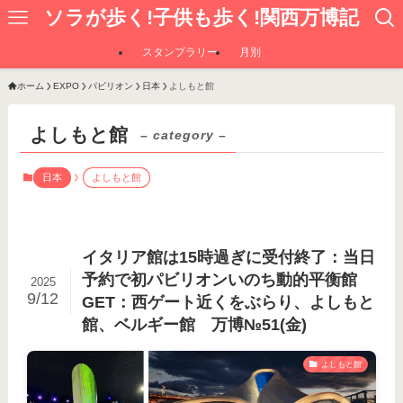
ソラが歩く!子供も歩く!関西万博記
スタンプラリー
月別
ホーム
EXPO
パビリオン
日本
よしもと館
よしもと館
– category –
日本
よしもと館
イタリア館は15時過ぎに受付終了：当日
予約で初パビリオンいのち動的平衡館
2025
9/12
GET：西ゲート近くをぶらり、よしもと
館、ベルギー館 万博№51(金)
よしもと館