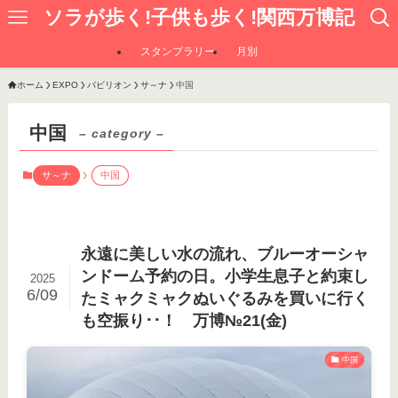
ソラが歩く!子供も歩く!関西万博記
スタンプラリー
月別
ホーム
EXPO
パビリオン
サ～ナ
中国
中国
– category –
サ～ナ
中国
永遠に美しい水の流れ、ブルーオーシャ
ンドーム予約の日。小学生息子と約束し
2025
6/09
たミャクミャクぬいぐるみを買いに行く
も空振り･･！ 万博№21(金)
中国